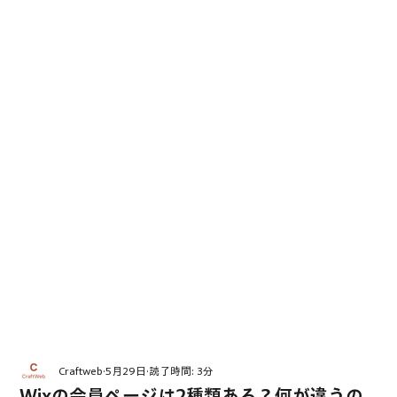
Craftweb
5月29日
読了時間: 3分
Wixの会員ページは2種類ある？何が違うの